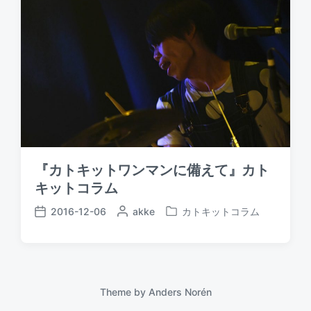
『カトキットワンマンに備えて』カト
キットコラム
2016-12-06
P
akke
カトキットコラム
P
P
o
o
o
s
s
s
t
t
t
e
e
d
d
d
a
Theme by
Anders Norén
b
i
t