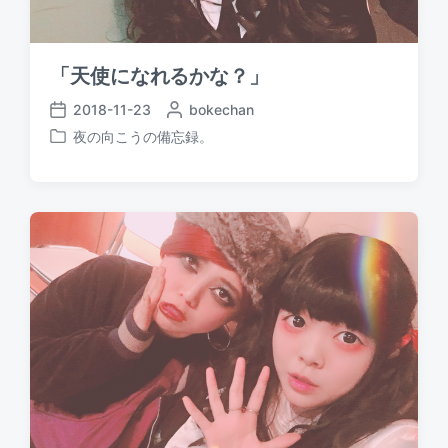
「天使になれるかな？」
2018-11-23
P
bokechan
P
o
夜の向こうの備忘録。
o
P
s
s
o
t
t
s
e
d
t
d
a
e
b
t
d
y
e
i
n