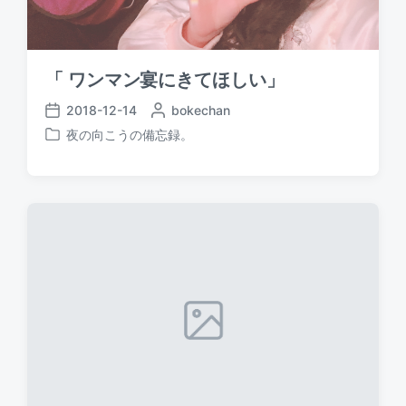
「 ワンマン宴にきてほしい」
2018-12-14
P
bokechan
P
o
夜の向こうの備忘録。
o
P
s
s
o
t
t
s
e
d
t
d
a
e
b
t
d
y
e
i
n