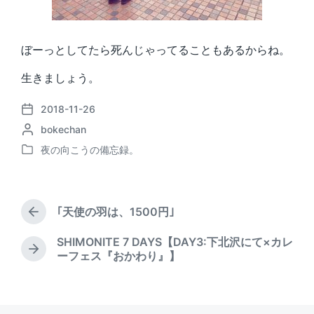
ぼーっとしてたら死んじゃってることもあるからね。
生きましょう。
2018-11-26
P
P
bokechan
o
o
s
夜の向こうの備忘録。
P
s
t
o
t
d
s
e
a
t
d
t
｢天使の羽は、1500円｣
e
P
b
e
d
r
y
SHIMONITE 7 DAYS【DAY3:下北沢にて×カレ
i
e
N
ーフェス『おかわり』】
v
n
e
i
x
o
t
u
p