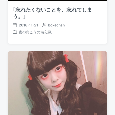
｢忘れたくないことを、忘れてしま
う。｣
2018-11-21
P
bokechan
P
o
夜の向こうの備忘録。
o
P
s
s
o
t
t
s
e
d
t
d
a
e
b
t
d
y
e
i
n