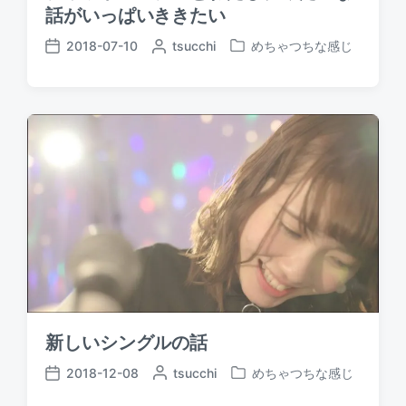
話がいっぱいききたい
2018-07-10
P
tsucchi
めちゃつちな感じ
P
P
o
o
o
s
s
s
t
t
t
e
e
d
d
d
a
b
i
t
y
n
e
新しいシングルの話
2018-12-08
P
tsucchi
めちゃつちな感じ
P
P
o
o
o