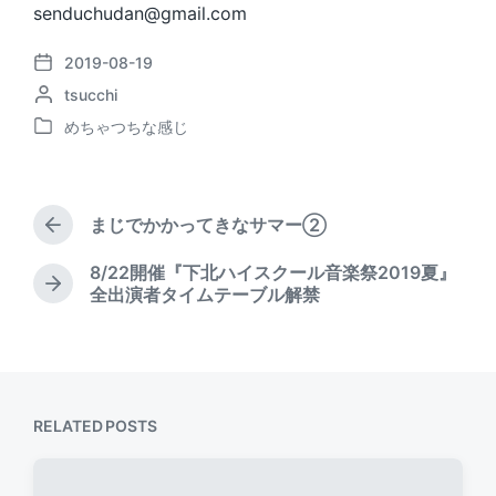
senduchudan@gmail.com
2019-08-19
P
P
tsucchi
o
o
s
めちゃつちな感じ
P
s
t
o
t
d
s
e
a
t
d
t
まじでかかってきなサマー②
e
P
b
e
d
r
y
8/22開催『下北ハイスクール音楽祭2019夏』
i
e
N
全出演者タイムテーブル解禁
v
n
e
i
x
o
t
u
p
s
o
p
s
RELATED POSTS
o
t
s
:
t