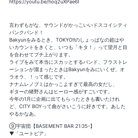
https://youtu.be/hoq2uXPae6I
言わずもがな、サウンドがかっこいいドスコイシティ
パンクバンド！
Bakyunをみるとき、TOKYO!!のしょっぱなの超はや
いカウントをきくと、いつも「キタ！」って望月と目
を合わせてブチ上がります。
ライブをみて本当にスカッとするバンド、フラストレ
ーションが溜まったときはBakyunをみにいくぜ、オ
ラオラ、！って感じです。
ナナムレノブミはかっこよすぎて最高の女だし、
ギターの猪野さんはヒーロー感がすごいです。
今年の1月に企画に出てもらったときも書いたけれ
ど、CITY BOYって曲がさいこうに好きです。あした
やるかなあ。
⑨宇宙団【BASEMENT BAR 21:35-】
▼「ユートピア」