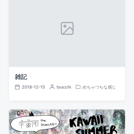
:
雑記
2018-12-15
P
tsucchi
めちゃつちな感じ
P
P
o
o
o
s
s
s
t
t
t
e
e
d
d
d
a
b
i
t
y
n
e