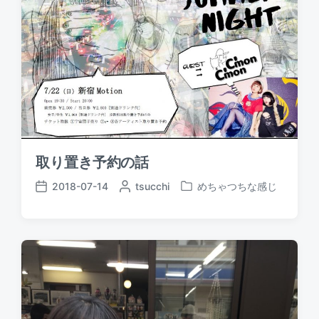
取り置き予約の話
2018-07-14
P
tsucchi
めちゃつちな感じ
P
P
o
o
o
s
s
s
t
t
t
e
e
d
d
d
a
b
i
t
y
n
e