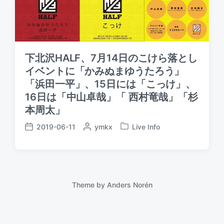
下北沢HALF、7月14日のこけら落とし
イベントに「かみぬまゆうたろう」
「浜田一平」、15日には「こっけ」、
16日は「中山卓哉」「 西村竜哉」「杉
本周太」
2019-06-11
P
ymkx
Live Info
P
P
o
o
o
s
s
s
t
t
t
e
e
d
d
d
a
Theme by
Anders Norén
b
i
t
y
n
e