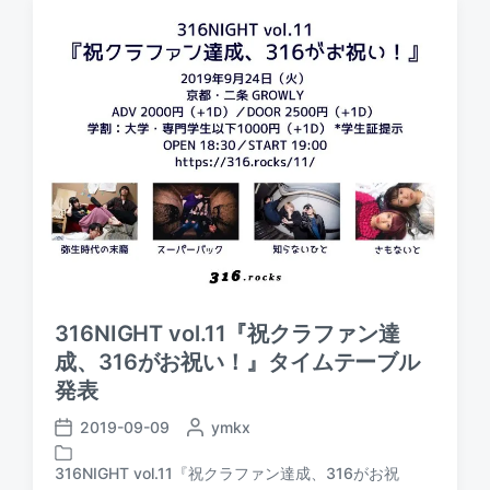
y
e
d
i
n
316NIGHT vol.11『祝クラファン達
成、316がお祝い！』タイムテーブル
発表
2019-09-09
P
ymkx
P
o
o
s
316NIGHT vol.11『祝クラファン達成、316がお祝
s
P