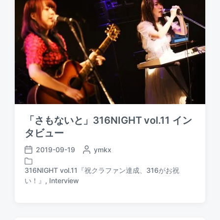
「さもないと」316NIGHT vol.11 イン
タビュー
2019-09-19
P
ymkx
P
o
o
s
316NIGHT vol.11『祝クラファン達成、316がお祝
s
P
t
い！』
,
Interview
t
o
e
d
s
d
a
t
b
t
e