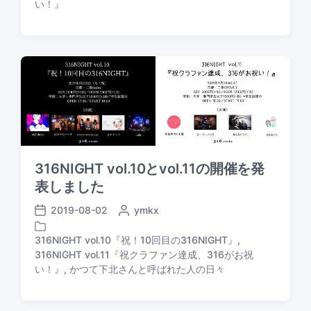
t
い！』
t
o
e
d
s
d
a
t
b
t
e
y
e
d
i
n
316NIGHT vol.10とvol.11の開催を発
表しました
2019-08-02
P
ymkx
P
o
o
s
316NIGHT vol.10『祝！10回目の316NIGHT』
,
s
t
316NIGHT vol.11『祝クラファン達成、316がお祝
P
t
e
い！』
,
かつて下北さんと呼ばれた人の日々
o
d
d
s
a
b
t
t