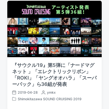
d
a
e
b
t
d
y
e
i
n
『サウクル’19』第5弾に「ナードマグ
ネット 」「エレクトリックリボン」
「ROKI」「ヤングオオハラ」「スーパ
ーバック」ら36組が発表
2019-04-28
P
ymkx
P
o
Shimokitazawa SOUND CRUISING 2019
o
P
s
s
o
t