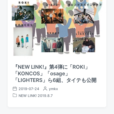
『NEW LINK!』第4弾に「ROKI」
「KONCOS」「osage」
「LIGHTERS」ら6組、タイテも公開
2019-07-24
P
ymkx
P
o
NEW LINK! 2019.8.7
o
P
s
s
o
t
t
s
e
d
t