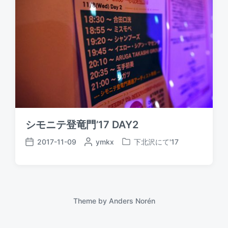
シモニテ登竜門’17 DAY2
2017-11-09
P
ymkx
下北沢にて'17
P
P
o
o
o
s
s
s
t
t
t
e
e
d
d
d
a
Theme by
Anders Norén
b
i
t
y
n
e