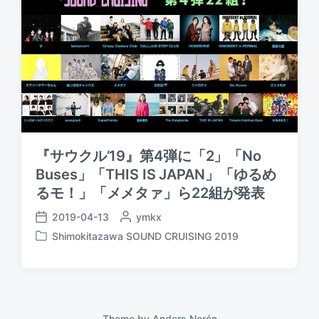
『サウクル’19』第4弾に「2」「No
Buses」「THIS IS JAPAN」「ゆるめ
るモ！」「メメタァ」ら22組が発表
2019-04-13
P
ymkx
P
o
Shimokitazawa SOUND CRUISING 2019
o
P
s
s
o
t
t
s
e
d
t
d
a
e
b
t
d
Theme by
Anders Norén