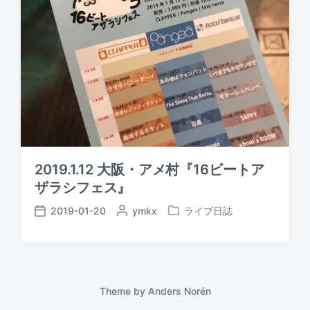
2019.1.12 大阪・アメ村『16ビートア
ザラシフェス』
2019-01-20
P
ymkx
ライブ日誌
P
P
o
o
o
s
s
s
t
t
t
e
e
d
d
d
a
Theme by
Anders Norén
b
i
t