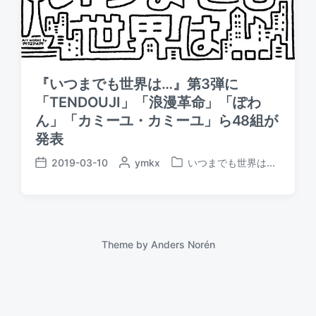
『いつまでも世界は…』第3弾に
「TENDOUJI」「浪漫革命」「ぽわ
ん」「カミーユ・カミーユ」ら48組が
発表
2019-03-10
P
ymkx
いつまでも世界は...
P
P
o
o
o
s
s
s
t
t
t
e
e
d
d
d
a
Theme by
Anders Norén
b
i
t
y
n
e