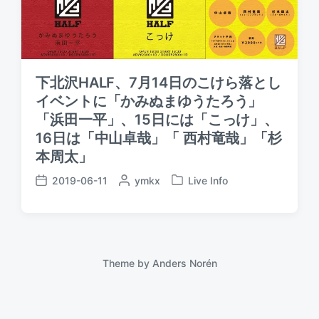
下北沢HALF、7月14日のこけら落とし
イベントに「かみぬまゆうたろう」
「浜田一平」、15日には「こっけ」、
16日は「中山卓哉」「 西村竜哉」「杉
本周太」
2019-06-11
P
ymkx
Live Info
P
P
o
o
o
s
s
s
t
t
t
e
e
d
d
d
a
Theme by
Anders Norén
b
i
t
y
n
e