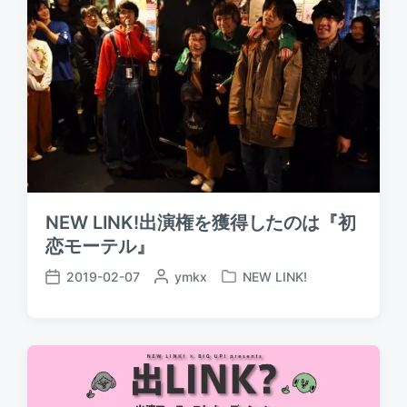
NEW LINK!出演権を獲得したのは『初
恋モーテル』
2019-02-07
P
ymkx
NEW LINK!
P
P
o
o
o
s
s
s
t
t
t
e
e
d
d
d
a
b
i
t