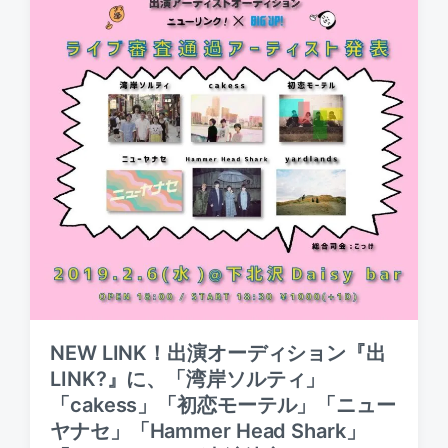
y
n
e
NEW LINK！出演オーディション『出
LINK?』に、「湾岸ソルティ」
「cakess」「初恋モーテル」「ニュー
ヤナセ」「Hammer Head Shark」