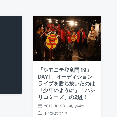
『シモニテ登竜門’19』
DAY1、オーディション
ライブを勝ち抜いたのは
「少年のように」「ハシ
リコミーズ」の2組！
2019-10-28
P
ymkx
P
o
下北沢にて'19
o
P
s