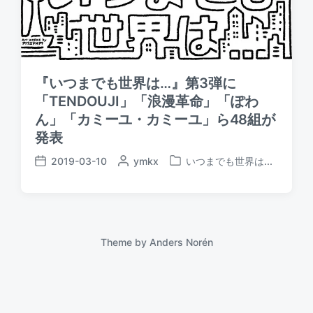
『いつまでも世界は…』第3弾に
「TENDOUJI」「浪漫革命」「ぽわ
ん」「カミーユ・カミーユ」ら48組が
発表
2019-03-10
P
ymkx
いつまでも世界は...
P
P
o
o
o
s
s
s
t
t
t
e
e
d
d
d
a
Theme by
Anders Norén
b
i
t
y
n
e