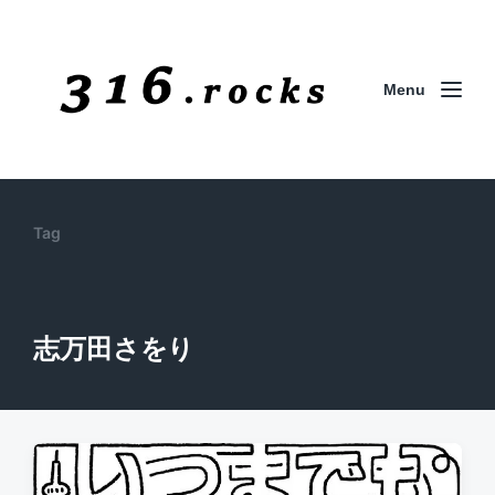
Menu
Tag
志万田さをり