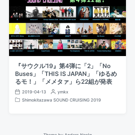
『サウクル’19』第4弾に「2」「No
Buses」「THIS IS JAPAN」「ゆるめ
るモ！」「メメタァ」ら22組が発表
2019-04-13
P
ymkx
P
o
Shimokitazawa SOUND CRUISING 2019
o
P
s
s
o
t
t
s
e
d
t
d
a
e
b
t
d
Theme by
Anders Norén