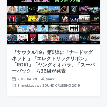
『サウクル’19』第5弾に「ナードマグ
ネット 」「エレクトリックリボン」
「ROKI」「ヤングオオハラ」「スーパ
ーバック」ら36組が発表
2019-04-28
P
ymkx
P
o
Shimokitazawa SOUND CRUISING 2019
o
P
s
s
o
t
t
s
e
d
t
d
a