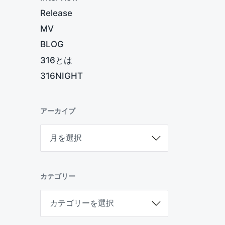
Release
MV
BLOG
316とは
316NIGHT
アーカイブ
ア
ー
カ
イ
ブ
カテゴリー
カ
テ
ゴ