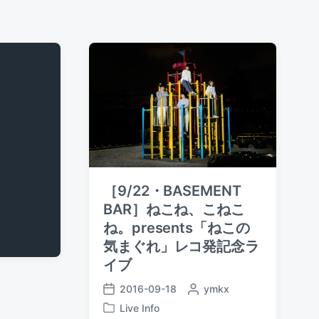
［9/22・BASEMENT
BAR］ねこね、こねこ
ね。presents「ねこの
気まぐれ」レコ発記念ラ
イブ
2016-09-18
P
ymkx
P
o
Live Info
o
P
s