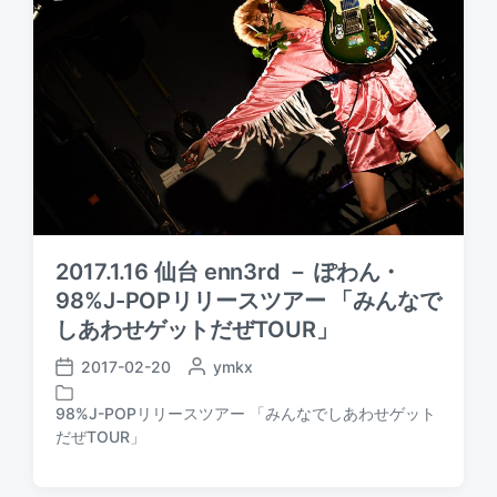
2017.1.16 仙台 enn3rd － ぽわん・
98%J-POPリリースツアー 「みんなで
しあわせゲットだぜTOUR」
2017-02-20
P
ymkx
P
o
o
s
98%J-POPリリースツアー 「みんなでしあわせゲット
s
P
t
だぜTOUR」
t
o
e
d
s
d
a
t