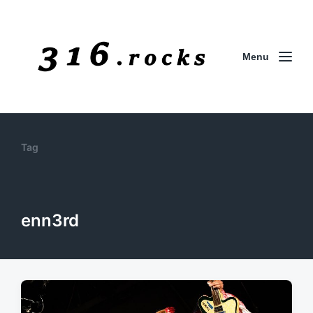
Menu
Tag
enn3rd