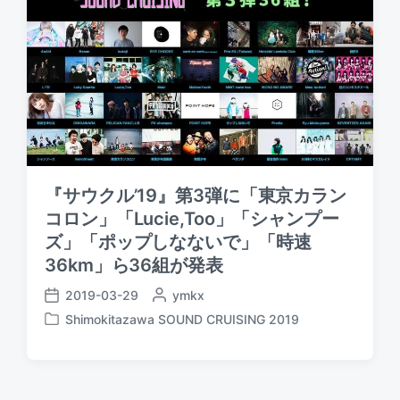
『サウクル’19』第3弾に「東京カラン
コロン」「Lucie,Too」「シャンプー
ズ」「ポップしなないで」「時速
36km」ら36組が発表
2019-03-29
P
ymkx
P
o
Shimokitazawa SOUND CRUISING 2019
o
P
s
s
o
t
t
s
e
d
t
d
a