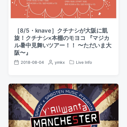
［8/5・knave］クチナシが大阪に凱
旋！クチナシ×本棚のモヨコ 『マジカ
ル暑中見舞いツアー！！ 〜ただいま大
阪〜』
2018-08-04
P
ymkx
Live Info
P
P
o
o
o
s
s
s
t
t
t
e
e
d
d
d
a
b
i
t
y
n
e