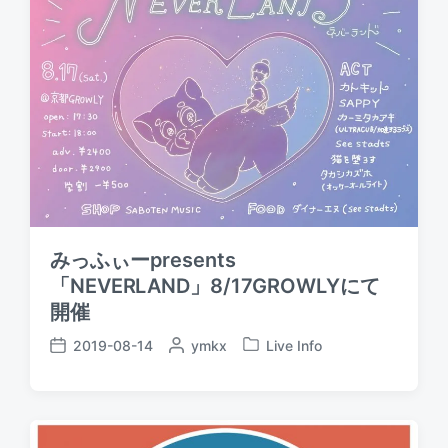
みっふぃーpresents
「NEVERLAND」8/17GROWLYにて
開催
2019-08-14
P
ymkx
Live Info
P
P
o
o
o
s
s
s
t
t
t
e
e
d