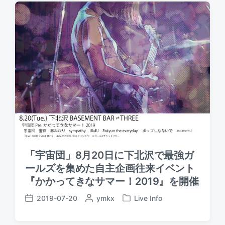
t
e
e
d
d
d
a
b
i
t
y
n
e
「宇宙団」8月20日に下北沢で最強ガ
ールズを集めた自主企画往来イベント
『かかってきなサマー！2019』を開催
2019-07-20
P
ymkx
Live Info
P
P
o
o
o
s
s
s