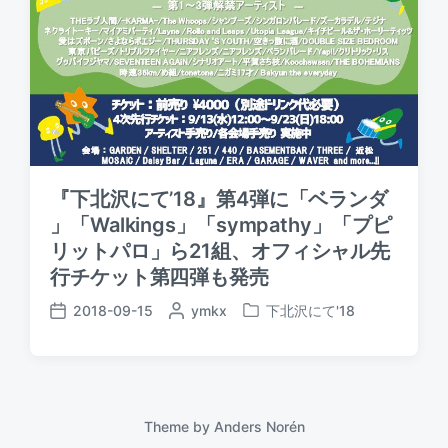
『下北沢にて’18』第4弾に「ベランダ
」「Walkings」「sympathy」「プピ
リットパロ」ら21組、オフィシャル先
行チケット第四弾も発売
2018-09-15
P
ymkx
下北沢にて'18
P
P
o
o
o
s
s
s
t
t
t
e
e
d
d
d
a
Theme by
Anders Norén
b
i
t