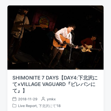
t
t
t
e
e
d
d
d
a
b
i
t
y
n
e
SHIMONITE 7 DAYS【DAY4:下北沢に
て×VILLAGE VAGUARD『ビレバンに
て』】
2018-11-29
P
ymkx
P
o
Live Report
,
下北沢にて'18
o
P
s