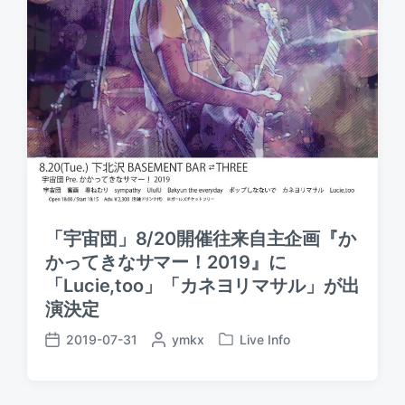
「宇宙団」8/20開催往来自主企画『か
かってきなサマー！2019』に
「Lucie,too」「カネヨリマサル」が出
演決定
2019-07-31
P
ymkx
Live Info
P
P
o
o
o
s
s
s
t
t