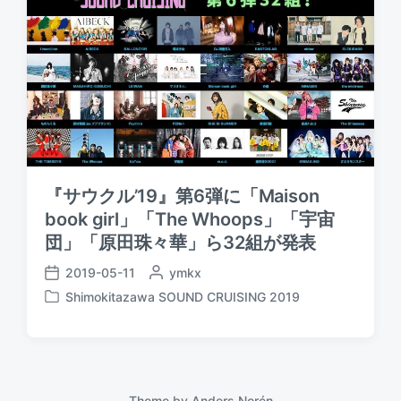
『サウクル’19』第6弾に「Maison
book girl」「The Whoops」「宇宙
団」「原田珠々華」ら32組が発表
2019-05-11
P
ymkx
P
o
Shimokitazawa SOUND CRUISING 2019
o
P
s
s
o
t
t
s
e
d
t
d
a
e
b
t
d
Theme by
Anders Norén