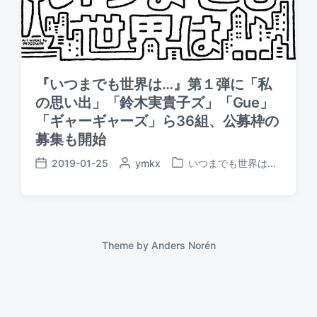
『いつまでも世界は…』第１弾に「私
の思い出」「鈴木実貴子ズ」「Gue」
「ギャーギャーズ」ら36組、公募枠の
募集も開始
2019-01-25
P
ymkx
いつまでも世界は...
P
P
o
o
o
s
s
s
t
t
t
e
e
d
d
d
a
Theme by
Anders Norén
b
i
t
y
n
e