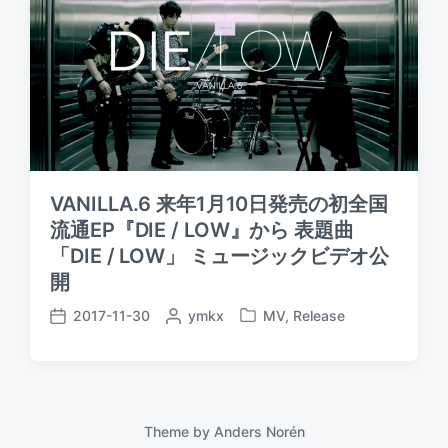
VANILLA.6 来年1月10日発売の初全国
流通EP『DIE / LOW』から 表題曲
「DIE / LOW」 ミュージックビデオ公
開
2017-11-30
P
ymkx
MV
,
Release
P
P
o
o
o
s
s
s
t
t
t
e
e
d
d
d
a
Theme by
Anders Norén
b