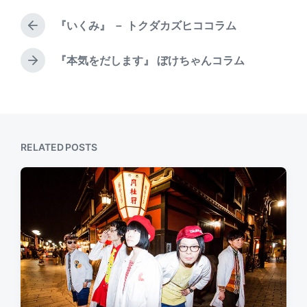
e
a
t
d
t
『いくみ』 － トクダカズヒココラム
e
P
b
e
d
r
y
i
e
『本気をだします』 ぼけちゃんコラム
N
v
n
e
i
x
o
t
u
p
s
o
p
RELATED POSTS
s
o
t
s
:
t
: