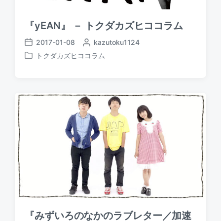
『yEAN』 － トクダカズヒココラム
2017-01-08
P
kazutoku1124
P
o
トクダカズヒココラム
o
P
s
s
o
t
t
s
e
d
t
d
a
e
b
t
d
y
e
i
n
『みずいろのなかのラブレター／加速