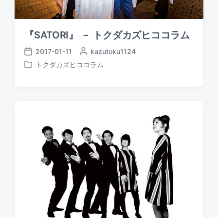
『SATORI』 － トクダカズヒココラム
2017-01-11
P
kazutoku1124
P
o
トクダカズヒココラム
o
P
s
s
o
t
t
s
e
d
t
d
a
e
b
t
d
y
e
i
n