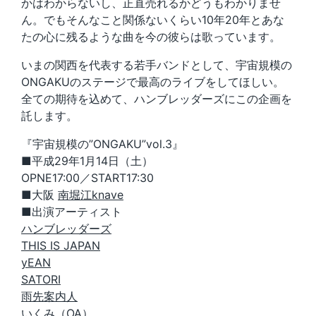
かはわからないし、正直売れるかどうもわかりませ
ん。でもそんなこと関係ないくらい10年20年とあな
たの心に残るような曲を今の彼らは歌っています。
いまの関西を代表する若手バンドとして、宇宙規模の
ONGAKUのステージで最高のライブをしてほしい。
全ての期待を込めて、ハンブレッダーズにこの企画を
託します。
『宇宙規模の”ONGAKU”vol.3』
■平成29年1月14日（土）
OPNE17:00／START17:30
■大阪
南堀江knave
■出演アーティスト
ハンブレッダーズ
THIS IS JAPAN
yEAN
SATORI
雨先案内人
いくみ
（OA）