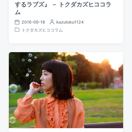
するラブズ』 － トクダカズヒココラ
ム
2016-09-18
P
kazutoku1124
P
o
トクダカズヒココラム
o
P
s
s
o
t
t
s
e
d
t
d
a
e
b
t
d
y
e
i
n