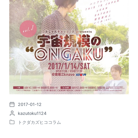
2017-01-12
P
P
kazutoku1124
o
o
s
トクダカズヒココラム
P
s
t
o
t
d
s