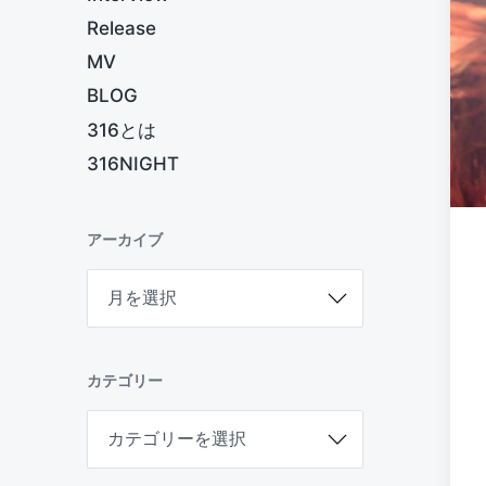
Release
MV
BLOG
316とは
316NIGHT
アーカイブ
ア
ー
カ
イ
ブ
カテゴリー
カ
テ
ゴ