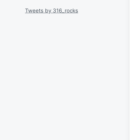
リ
ー
Tweets by 316_rocks