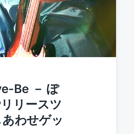
ve-Be － ぽ
OPリリースツ
しあわせゲッ