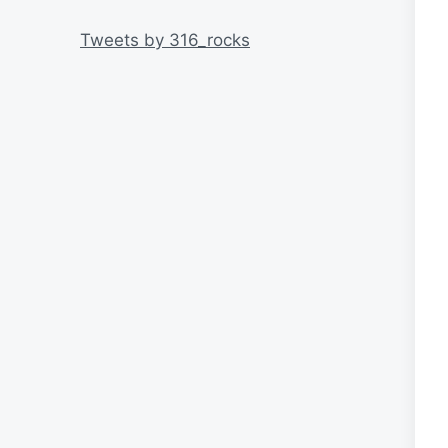
リ
ー
Tweets by 316_rocks