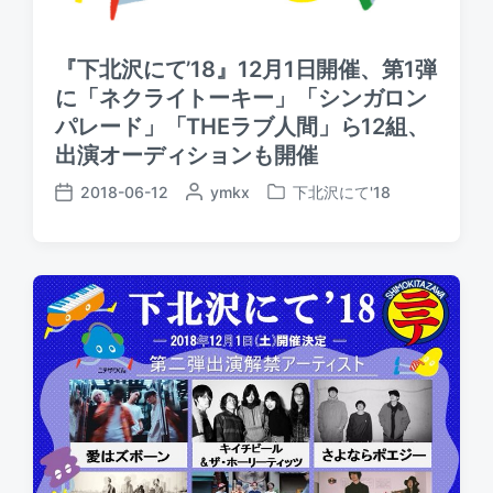
『下北沢にて’18』12月1日開催、第1弾
に「ネクライトーキー」「シンガロン
パレード」「THEラブ人間」ら12組、
出演オーディションも開催
2018-06-12
P
ymkx
下北沢にて'18
P
P
o
o
o
s
s
s
t
t
t
e
e
d
d
d
a
b
i
t
y
n
e