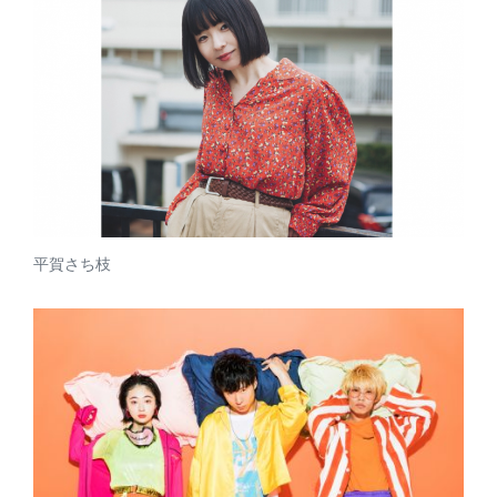
平賀さち枝