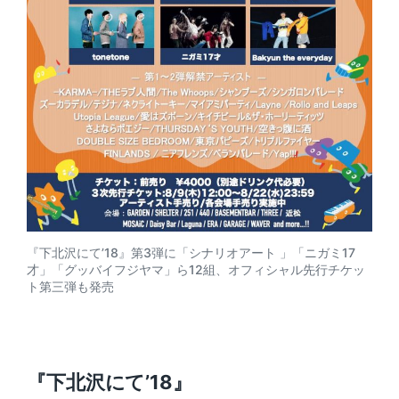
『下北沢にて’18』第3弾に「シナリオアート 」「ニガミ17
才」「グッバイフジヤマ」ら12組、オフィシャル先行チケッ
ト第三弾も発売
『下北沢にて’18』