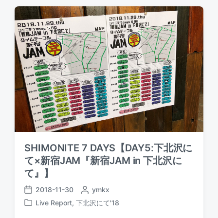
d
t
d
a
e
b
t
d
y
e
i
n
SHIMONITE 7 DAYS【DAY5:下北沢に
て×新宿JAM『新宿JAM in 下北沢に
て』】
2018-11-30
P
ymkx
P
o
Live Report
,
下北沢にて'18
o
P
s
s
o