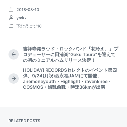
2018-08-10
P
P
ymkx
o
o
s
下北沢にて'18
P
s
t
o
t
d
s
e
a
t
d
t
吉祥寺発ラウド・ロックバンド『花冷え。』プ
e
b
e
ロデューサーに田浦楽”Gaku Taura”を迎えて
P
d
y
の初のミニアルバムリリース決定！
r
i
e
HOLIDAY! RECORDSセレクトのイベント第四
n
v
弾、9/24(月祝)西永福JAMにて開催、
i
N
anemoneyouth・Highlight・ravenknee・
o
e
COSMOS・錯乱前戦・時速36kmが出演
u
x
s
t
p
p
o
o
s
s
t
t
RELATED POSTS
:
: