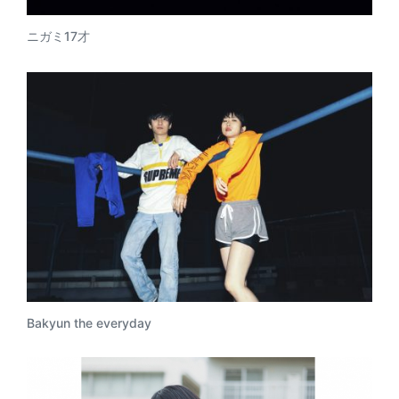
ニガミ17才
Bakyun the everyday