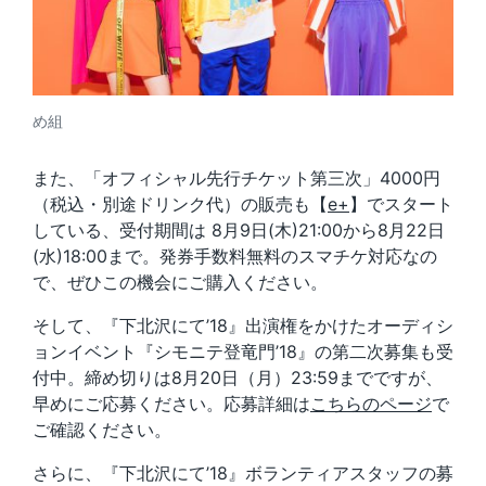
め組
また、「オフィシャル先行チケット第三次」4000円
（税込・別途ドリンク代）の販売も【
e+
】でスタート
している、受付期間は 8月9日(木)21:00から8月22日
(水)18:00まで。発券手数料無料のスマチケ対応なの
で、ぜひこの機会にご購入ください。
そして、『下北沢にて’18』出演権をかけたオーディシ
ョンイベント『シモニテ登竜門’18』の第二次募集も受
付中。締め切りは8月20日（月）23:59までですが、
早めにご応募ください。応募詳細は
こちらのページ
で
ご確認ください。
さらに、『下北沢にて’18』ボランティアスタッフの募