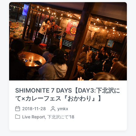
SHIMONITE 7 DAYS【DAY3:下北沢に
て×カレーフェス『おかわり』】
2018-11-28
P
ymkx
P
o
Live Report
,
下北沢にて'18
o
P
s
s
o
t
t
s
e