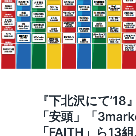
『下北沢にて’18
「安頭」「3marke
「FAITH」ら13