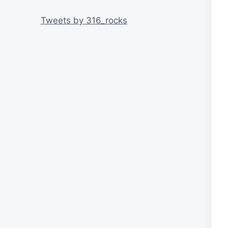
リ
ー
Tweets by 316_rocks