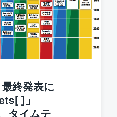
』最終発表に
ts[ ]」
組、タイムテ