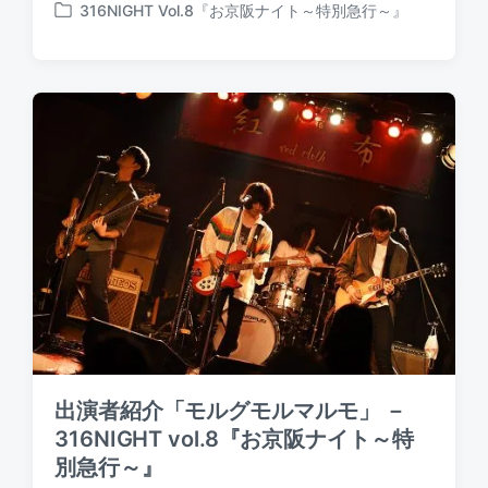
o
316NIGHT Vol.8『お京阪ナイト～特別急行～』
o
P
s
s
o
t
t
s
e
d
t
d
a
e
b
t
d
y
e
i
n
出演者紹介「モルグモルマルモ」 －
316NIGHT vol.8『お京阪ナイト～特
別急行～』