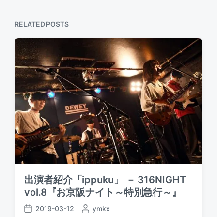
p
s
o
p
s
RELATED POSTS
o
t
s
:
t
:
出演者紹介「ippuku」 － 316NIGHT
vol.8『お京阪ナイト～特別急行～』
2019-03-12
P
ymkx
P