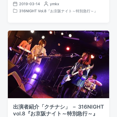
2019-03-14
P
ymkx
P
o
316NIGHT Vol.8『お京阪ナイト～特別急行～』
o
P
s
s
o
t
t
s
e
d
t
d
a
e
b
t
d
y
e
i
n
出演者紹介「クチナシ」 － 316NIGHT
vol.8『お京阪ナイト～特別急行～』