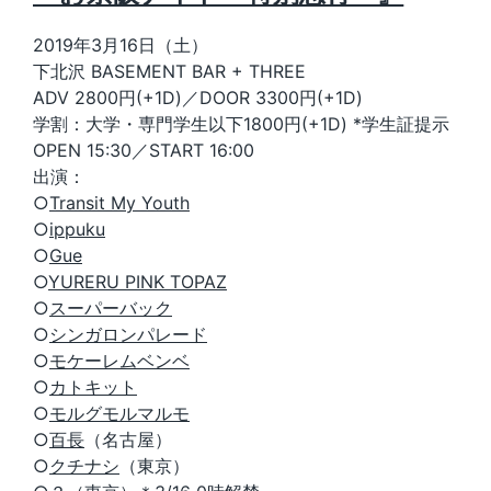
2019年3月16日（土）
下北沢 BASEMENT BAR + THREE
ADV 2800円(+1D)／DOOR 3300円(+1D)
学割：大学・専門学生以下1800円(+1D) *学生証提示
OPEN 15:30／START 16:00
出演：
○
Transit My Youth
○
ippuku
○
Gue
○
YURERU PINK TOPAZ
○
スーパーバック
○
シンガロンパレード
○
モケーレムベンベ
○
カトキット
○
モルグモルマルモ
○
百長
（名古屋）
○
クチナシ
（東京）