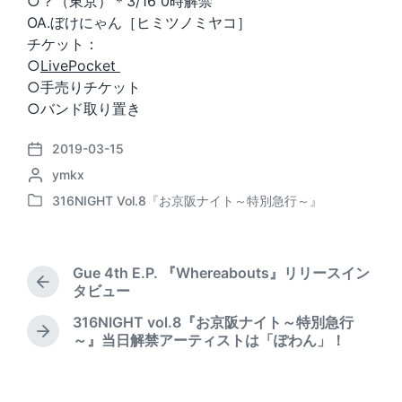
○？（東京）＊3/16 0時解禁
OA.ぼけにゃん［ヒミツノミヤコ］
チケット：
○
LivePocket
○手売りチケット
○バンド取り置き
2019-03-15
P
P
ymkx
o
o
s
316NIGHT Vol.8『お京阪ナイト～特別急行～』
P
s
t
o
t
d
s
e
a
t
d
t
Gue 4th E.P. 『Whereabouts』リリースイン
e
b
P
e
タビュー
d
r
y
316NIGHT vol.8『お京阪ナイト～特別急行
i
e
N
～』当日解禁アーティストは「ぽわん」！
n
v
e
i
x
o
t
u