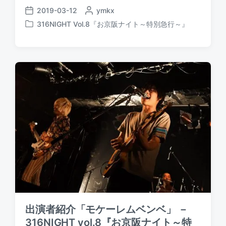
2019-03-12
P
ymkx
P
o
316NIGHT Vol.8『お京阪ナイト～特別急行～』
o
P
s
s
o
t
t
s
e
d
t
d
a
e
b
t
d
y
e
i
n
出演者紹介「モケーレムベンベ」 －
316NIGHT vol.8『お京阪ナイト～特