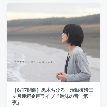
d
t
d
a
e
b
t
d
y
e
i
n
［6/17開催］黒木ちひろ 活動復帰三
ヶ月連続企画ライブ『泡沫の音 第一
夜』