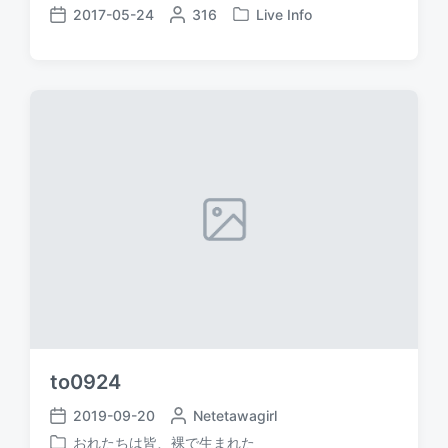
2017-05-24
P
316
Live Info
P
P
o
o
o
s
s
s
t
t
t
e
e
d
d
d
a
b
i
t
y
n
e
to0924
2019-09-20
P
Netetawagirl
P
o
おれたちは皆、裸で生まれた
o