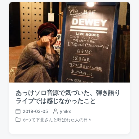
t
:
:
あっけソロ音源で気づいた、弾き語り
ライブでは感じなかったこと
2019-03-05
P
ymkx
P
o
かつて下北さんと呼ばれた人の日々
o
P
s
s
o
t
t
s
e