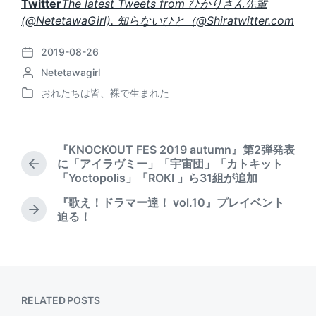
Twitter
The latest Tweets from ひかりさん先輩
(@NetetawaGirl). 知らないひと（@Shira
twitter.com
2019-08-26
P
P
Netetawagirl
o
o
s
おれたちは皆、裸で生まれた
P
s
t
o
t
d
s
e
a
t
d
t
『KNOCKOUT FES 2019 autumn』第2弾発表
e
b
e
に「アイラヴミー」「宇宙団」「カトキット
P
d
y
「Yoctopolis」「ROKI 」ら31組が追加
r
i
e
『歌え！ドラマー達！ vol.10』プレイベント
n
v
N
迫る！
i
e
o
x
u
t
s
p
p
o
o
s
RELATED POSTS
s
t