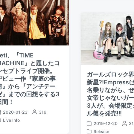
e
d
t
d
a
e
b
t
d
y
e
i
n
eti、『TIME
MACHINE』と題したコ
ンセプトライブ開催。
ガールズロック
デビュー作『家庭の事
新星?!Empress
情』から『アンチテー
名乗りながら、
ゼ』までの回想をする3
女帝じゃないガ
日間！
3人が、会場限定
2020-01-23
P
316
ル盤を発売!!!
o
Live Info
2019-12-20
P
31
s
P
o
t
Release
o