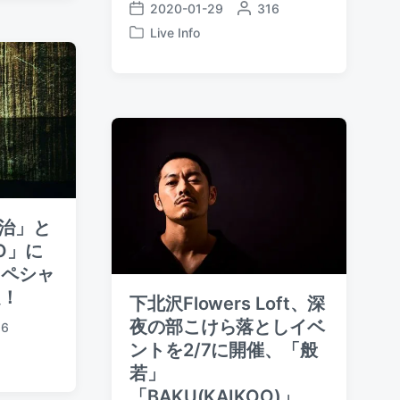
2020-01-29
P
316
P
o
Live Info
o
P
s
s
o
t
t
s
e
d
t
d
a
e
b
t
d
y
e
i
n
耕治」と
DO」に
スペシャ
定！
下北沢Flowers Loft、深
夜の部こけら落としイベ
16
ントを2/7に開催、「般
若」
「BAKU(KAIKOO)」