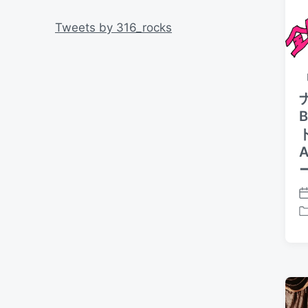
i
リ
n
ー
Tweets by 316_rocks
P
o
P
s
o
t
s
d
t
a
e
t
d
e
i