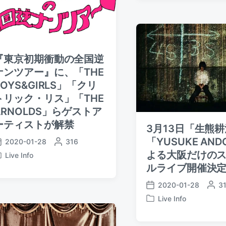
s
e
d
t
d
a
e
b
t
d
y
e
i
n
『東京初期衝動の全国逆
ナンツアー』に、「THE
BOYS&GIRLS」「クリ
トリック・リス」「THE
ARNOLDS」らゲストア
ーティストが解禁
3月13日「生熊
「YUSUKE AN
2020-01-28
P
316
o
よる大阪だけの
Live Info
s
ルライブ開催決
t
e
2020-01-28
P
3
P
d
o
Live Info
o
P
b
s
s
o
y
t
t
s