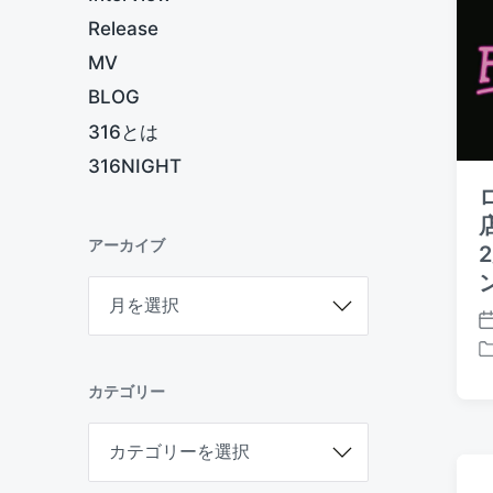
Release
MV
BLOG
316とは
316NIGHT
アーカイブ
ア
ー
P
カ
o
イ
P
s
ブ
o
カテゴリー
t
s
d
t
カ
a
e
テ
t
d
ゴ
e