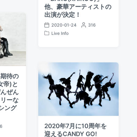
他、豪華アーティストの
出演が決定！
2020-01-24
P
316
P
o
Live Info
o
P
s
s
o
t
t
s
e
d
t
d
a
e
b
t
d
y
e
i
界期待の
n
(女帝)と
ぜんぜん
ーリーな
シング
2020年7月に10周年を
6
迎えるCANDY GO!