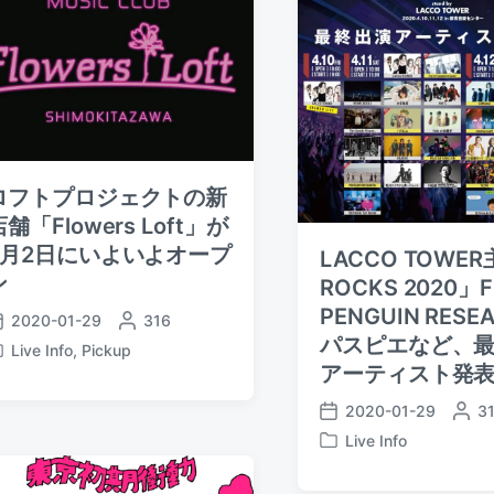
ロフトプロジェクトの新
店舗「Flowers Loft」が
2月2日にいよいよオープ
LACCO TOWER
ン
ROCKS 2020」
PENGUIN RESE
2020-01-29
P
316
パスピエなど、
o
Live Info
,
Pickup
s
アーティスト発
t
2020-01-29
P
3
e
P
o
d
Live Info
o
P
s
b
s
o
t
y
t