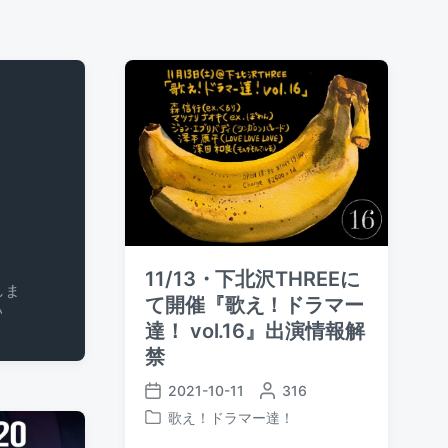
11/13・下北沢THREEに
しま
て開催『歌え！ドラマー
い
達！ vol.16』出演情報解
禁
2021-10-11
P
316
P
o
歌え！ドラマー達！
o
P
s
s
o