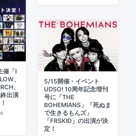
t
t
s
e
d
t
d
a
e
b
t
d
y
e
i
n
主催「I
FLOW、
5/15開催・イベント
ARCH、
UDSO! 10周年記念増刊
最終出演
号に「THE
表！
BOHEMIANS」「死ぬま
で生きるもんズ」
16
「FRSKID」の出演が決
定！