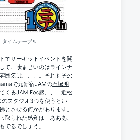
nd」タイムテーブル
トでサーキットイベントを開
して、凄まじいのはラインナ
雰囲気は、、、。それもその
amaで元新宿JAMの
石塚明
くるJAM Fes感、、、近松
ースのスタジオ3つを使うとい
を彷彿とさせる何かがあります。
っ取られた感覚は。あああ、
もでるでしょう。