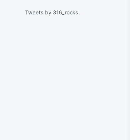
リ
ー
Tweets by 316_rocks