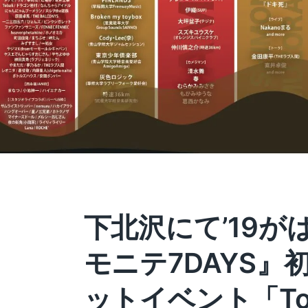
下北沢にて’19が
モニテ7DAYS』
ットイベント「To