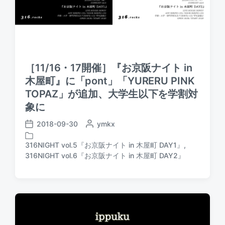
［11/16・17開催］『お京阪ナイト in
木屋町』に「pont」「YURERU PINK
TOPAZ」が追加、大学生以下を学割対
象に
2018-09-30
P
ymkx
P
o
o
s
316NIGHT vol.5『お京阪ナイト in 木屋町 DAY1』
,
s
P
t
316NIGHT vol.6『お京阪ナイト in 木屋町 DAY2』
t
o
e
d
s
d
a
t
b
t
e
y
e
d
i
n