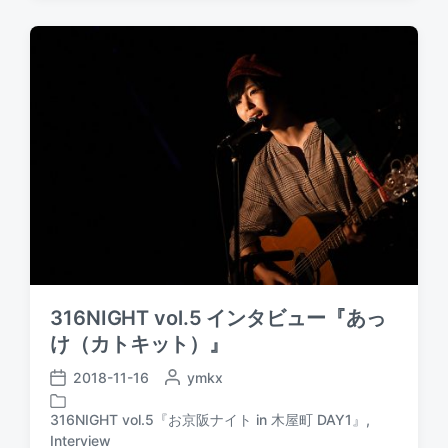
a
t
b
t
e
y
e
d
i
n
316NIGHT vol.5 インタビュー『あっ
け（カトキット）』
2018-11-16
P
ymkx
P
o
o
s
316NIGHT vol.5『お京阪ナイト in 木屋町 DAY1』
,
s
P
t
Interview