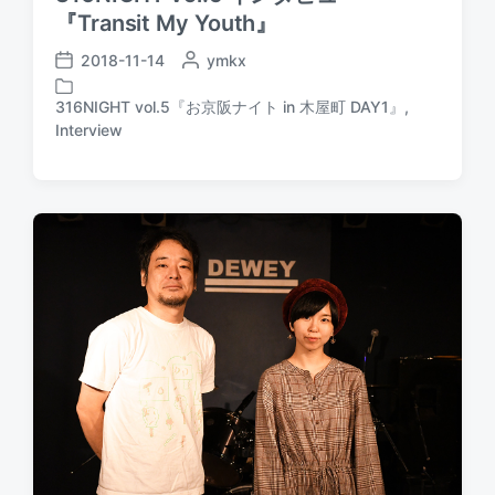
『Transit My Youth』
2018-11-14
P
ymkx
P
o
o
s
316NIGHT vol.5『お京阪ナイト in 木屋町 DAY1』
,
s
P
t
Interview
t
o
e
d
s
d
a
t
b
t
e
y
e
d
i
n