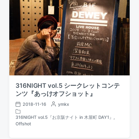
316NIGHT vol.5 シークレットコンテ
ンツ『あっけオフショット』
2018-11-16
P
ymkx
P
o
o
s
316NIGHT vol.5『お京阪ナイト in 木屋町 DAY1』
,
s
P
t
Offshot
t
o
e
d
s
d