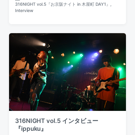
o
s
316NIGHT vol.5『お京阪ナイト in 木屋町 DAY1』
,
s
P
t
Interview
t
o
e
d
s
d
a
t
b
t
e
y
e
d
i
n
316NIGHT vol.5 インタビュー
『ippuku』