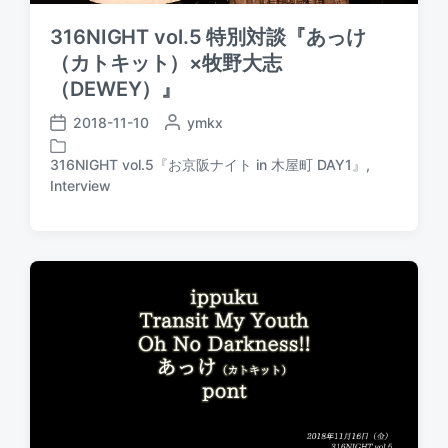
316NIGHT vol.5 特別対談『あっけ
（カトキット）×牧野大志
（DEWEY）』
2018-11-10
P
ymkx
P
o
o
s
316NIGHT vol.5『お京阪ナイト in 木屋町 DAY1』
,
s
P
t
Interview
t
o
e
d
s
d
a
t
b
t
e
y
e
d
i
n