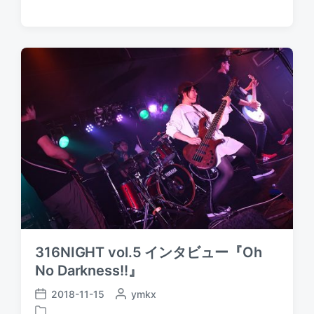
t
o
e
d
s
d
a
t
b
t
e
y
e
d
i
n
316NIGHT vol.5 インタビュー『Oh
No Darkness!!』
2018-11-15
P
ymkx
P
o