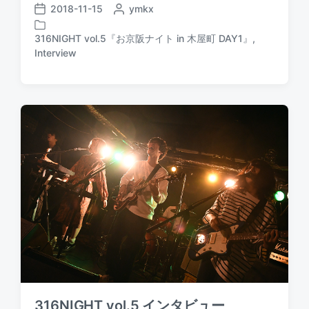
2018-11-15
P
ymkx
P
o
o
s
316NIGHT vol.5『お京阪ナイト in 木屋町 DAY1』
,
s
P
t
Interview
t
o
e
d
s
d
a
t
b
t
e
y
e
d
i
n
316NIGHT vol.5 インタビュー