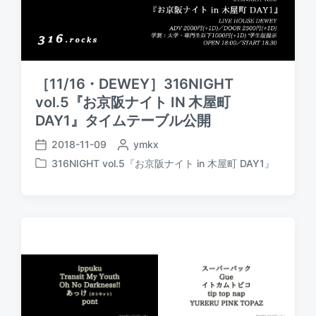
［11/16・DEWEY］316NIGHT
vol.5『お京阪ナイト IN 木屋町
DAY1』タイムテーブル公開
2018-11-09
P
ymkx
P
o
316NIGHT vol.5『お京阪ナイト in 木屋町 DAY1』
o
P
s
s
o
t
t
s
e
d
t
d
a
e
b
t
d
y
e
i
n