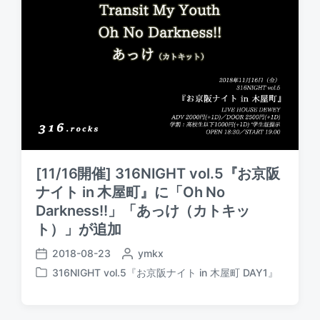
[11/16開催] 316NIGHT vol.5『お京阪
ナイト in 木屋町』に「Oh No
Darkness!!」「あっけ（カトキッ
ト）」が追加
2018-08-23
P
ymkx
P
o
316NIGHT vol.5『お京阪ナイト in 木屋町 DAY1』
o
P
s
s
o
t
t
s
e