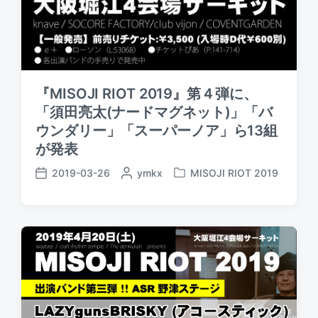
『MISOJI RIOT 2019』第４弾に、
「須田亮太(ナードマグネット)」「バ
ウンダリー」「スーパーノア」ら13組
が発表
2019-03-26
P
ymkx
MISOJI RIOT 2019
P
P
o
o
o
s
s
s
t
t
t
e
e
d
d
d
a
b
i
t
y
n
e