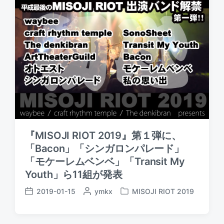
d
a
b
i
t
y
n
e
『MISOJI RIOT 2019』第１弾に、
「Bacon」「シンガロンパレード」
「モケーレムベンベ」「Transit My
Youth」ら11組が発表
2019-01-15
P
ymkx
MISOJI RIOT 2019
P
P
o
o
o
s
s
s
t