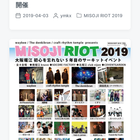
開催
2019-04-03
P
ymkx
MISOJI RIOT 2019
P
P
o
o
o
s
s
s
t
t
t
e
e
d
d
d
a
b
i
t
y
n
e