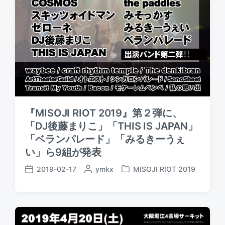
『MISOJI RIOT 2019』第２弾に、
「DJ後藤まりこ」「THIS IS JAPAN」
「ベランパレード」「みるきーうぇ
い」ら9組が発表
2019-02-17
P
ymkx
MISOJI RIOT 2019
P
P
o
o
o
s
s
s
t
t
t
e
e
d
d