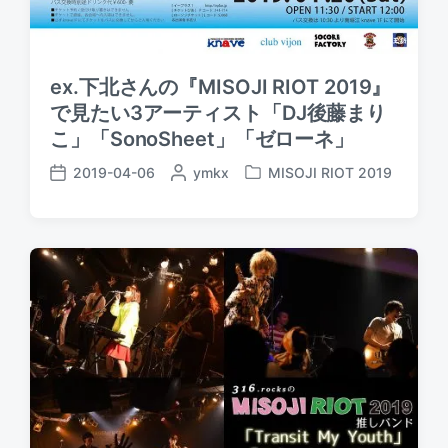
ex.下北さんの『MISOJI RIOT 2019』
で見たい3アーティスト「DJ後藤まり
こ」「SonoSheet」「ゼローネ」
2019-04-06
P
ymkx
MISOJI RIOT 2019
P
P
o
o
o
s
s
s
t
t
t
e
e
d
d
d
a
b
i
t
y
n
e