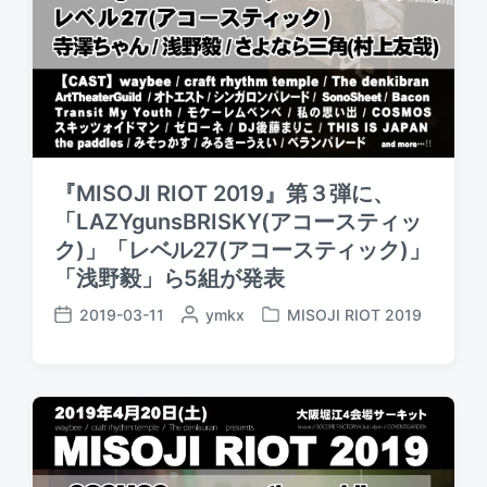
『MISOJI RIOT 2019』第３弾に、
「LAZYgunsBRISKY(アコースティッ
ク)」「レベル27(アコースティック)」
「浅野毅」ら5組が発表
2019-03-11
P
ymkx
MISOJI RIOT 2019
P
P
o
o
o
s
s
s
t
t
t
e
e
d
d
d
a
b
i
t
y
n
e