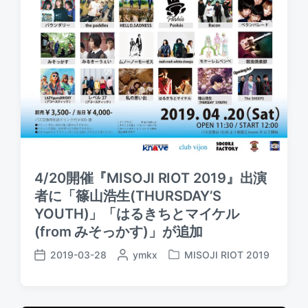
4/20開催『MISOJI RIOT 2019』出演
者に「篠山浩生(THURSDAY’S
YOUTH)」「はるきちとマイケル
(from みそっかす)」が追加
2019-03-28
P
ymkx
MISOJI RIOT 2019
P
P
o
o
o
s
s
s
t
t
t