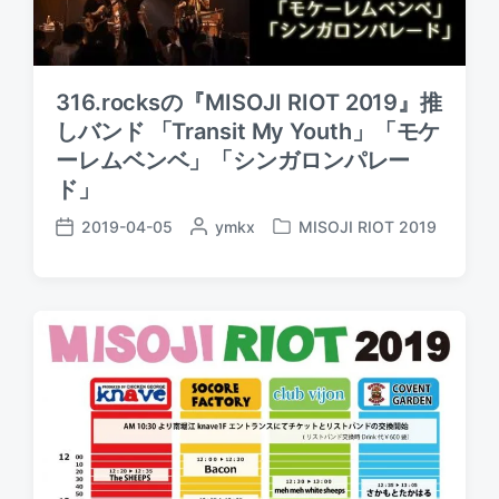
316.rocksの『MISOJI RIOT 2019』推
しバンド 「Transit My Youth」「モケ
ーレムベンベ」「シンガロンパレー
ド」
2019-04-05
P
ymkx
MISOJI RIOT 2019
P
P
o
o
o
s
s
s
t
t
t
e
e
d
d
d
a
b
i
t
y
n
e