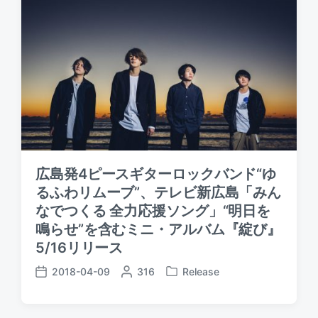
広島発4ピースギターロックバンド“ゆ
るふわリムーブ”、テレビ新広島「みん
なでつくる 全力応援ソング」“明日を
鳴らせ”を含むミニ・アルバム『綻び』
5/16リリース
2018-04-09
P
316
Release
P
P
o
o
o
s
s
s
t