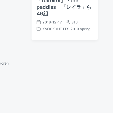
「toitoitoi」「the
paddles」「レイラ」ら
46組
2018-12-17
P
316
P
o
KNOCKOUT FES 2019 spring
o
P
s
s
o
t
t
s
e
d
t
d
a
e
b
t
d
y
e
i
Norén
n