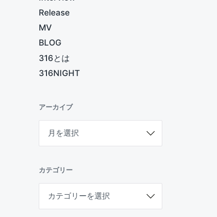
Release
MV
BLOG
316とは
316NIGHT
アーカイブ
ア
ー
カ
イ
ブ
カテゴリー
カ
テ
ゴ