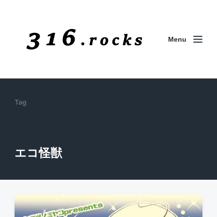
Menu
Tag
エコ怪獣