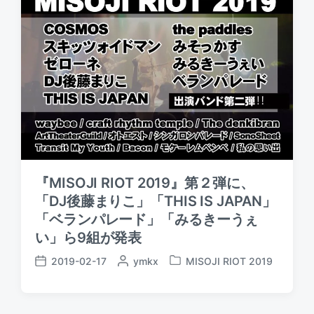
『MISOJI RIOT 2019』第２弾に、
「DJ後藤まりこ」「THIS IS JAPAN」
「ベランパレード」「みるきーうぇ
い」ら9組が発表
2019-02-17
P
ymkx
MISOJI RIOT 2019
P
P
o
o
o
s
s
s
t
t
t