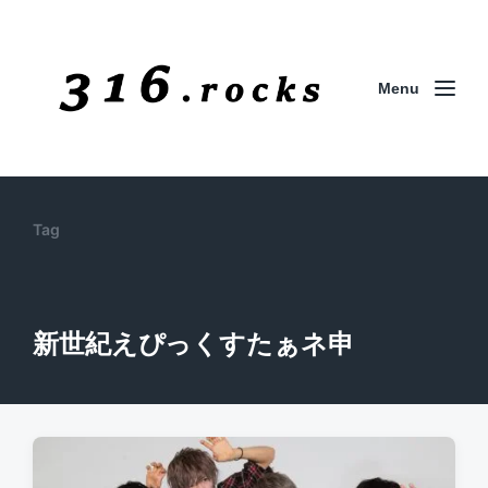
Menu
Tag
新世紀えぴっくすたぁネ申