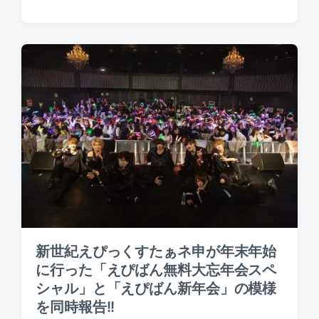
o
o
o
s
s
s
t
t
t
e
e
d
d
d
a
b
i
t
y
n
e
新世紀えぴっくすたぁネ申が年末年始
に行った「えぴばん無料大忘年会スペ
シャル」と「えぴばん新年会」の模様
を同時報告!!