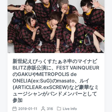
新世紀えぴっくすたぁネ申のマイナビ
BLITZ赤坂公演に、FEST VAINQUEUR
のGAKUやMETROPOLIS de
ONELIA(ex:SuG)のmasato、ルイ
(ARTiCLEAR.exSCREW)など豪華なミ
ュージシャンがバンドメンバーとして
参加
2019-01-11
P
316
Live Info
P
P