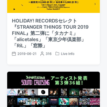
HOLIDAY! RECORDSセレクト
『STRANGER THINGS TOUR 2019
FINAL』第二弾に「タカナミ」
「alicetales」「東京少年倶楽部」
「RiL」「窓際」
2019-06-21
P
316
Live Info
P
P
o
o
o
s
s
s
t
t
t
e
e
d
d
d
a
b
i
t
y
n
e