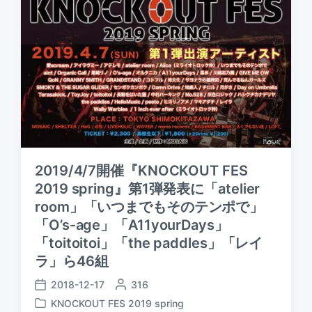
2019/4/7開催『KNOCKOUT FES
2019 spring』第1弾発表に「atelier
room」「いつまでもそのテンポで」
「O’s-age」「A11yourDays」
「toitoitoi」「the paddles」「レイ
ラ」ら46組
2018-12-17
P
316
P
o
KNOCKOUT FES 2019 spring
o
P