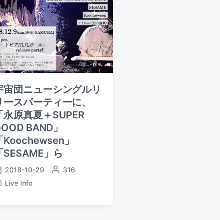
宇宙団ニューシングルリ
リースパーティーに、
「永原真夏＋SUPER
GOOD BAND」
「Koochewsen」
「SESAME」ら
2018-10-29
P
316
o
Live Info
s
t
e