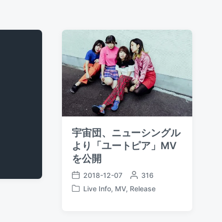
宇宙団、ニューシングル
より「ユートピア」MV
を公開
2018-12-07
P
316
P
o
Live Info
,
MV
,
Release
o
P
s
s
o
t
t
s
e
d