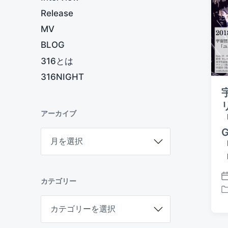
Release
MV
BLOG
316とは
316NIGHT
アーカイブ
ア
ー
カ
イ
ブ
カテゴリー
P
o
P
カ
s
o
テ
t
s
ゴ
d
t