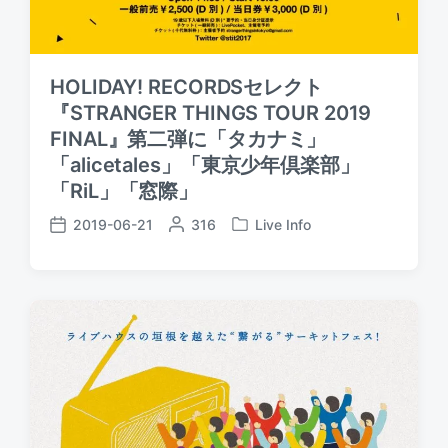
HOLIDAY! RECORDSセレクト
『STRANGER THINGS TOUR 2019
FINAL』第二弾に「タカナミ」
「alicetales」「東京少年倶楽部」
「RiL」「窓際」
2019-06-21
P
316
Live Info
P
P
o
o
o
s
s
s
t
t
t
e
e
d
d
d
a
b
i
t
y
n
e