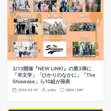
3/13開催『NEW LINK!』の第3弾に
「羊文学」「ひかりのなかに」「The
Shiawase」ら10組が発表
2019-02-01
P
ymkx
NEW LINK!
P
P
o
o
o
s
s
s
t
t
t
e