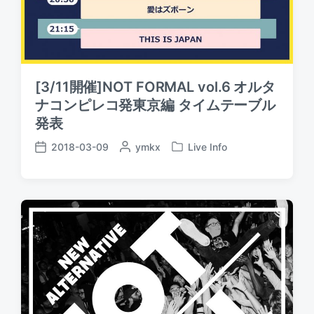
[3/11開催]NOT FORMAL vol.6 オルタ
ナコンピレコ発東京編 タイムテーブル
発表
2018-03-09
P
ymkx
Live Info
P
P
o
o
o
s
s
s
t
t
t
e
e
d
d
d
a
b
i
t
y
n
e