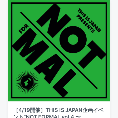
e
e
d
d
d
a
b
i
t
y
n
e
［4/19開催］THIS IS JAPAN企画イベ
ント“NOT FORMAL vol.4 〜