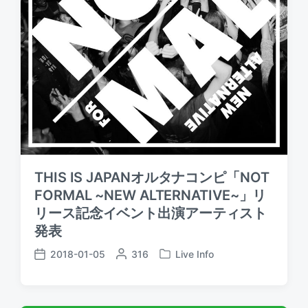
THIS IS JAPANオルタナコンピ「NOT
FORMAL ~NEW ALTERNATIVE~」リ
リース記念イベント出演アーティスト
発表
2018-01-05
P
316
Live Info
P
P
o
o
o
s
s
s
t
t
t