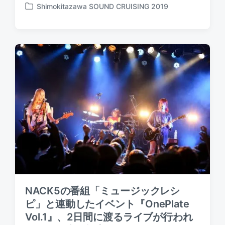
o
Shimokitazawa SOUND CRUISING 2019
o
P
s
s
o
t
t
s
e
d
t
d
a
e
b
t
d
y
e
i
n
NACK5の番組「ミュージックレシ
ピ」と連動したイベント『OnePlate
Vol.1』、2日間に渡るライブが行われ