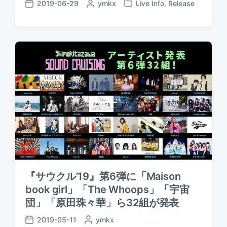
2019-06-29
P
ymkx
Live Info
,
Release
P
P
o
o
o
s
s
s
t
t
t
e
e
d
d
d
a
b
i
t
y
n
e
『サウクル’19』第6弾に「Maison
book girl」「The Whoops」「宇宙
団」「原田珠々華」ら32組が発表
2019-05-11
P
ymkx
P