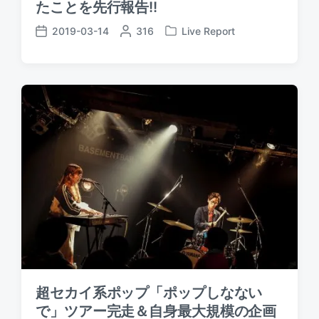
たことを先行報告!!
2019-03-14
P
316
Live Report
P
P
o
o
o
s
s
s
t
t
t
e
e
d
d
d
a
b
i
t
y
n
e
超セカイ系ポップ「ポップしなない
で」ツアー完走＆自身最大規模の企画