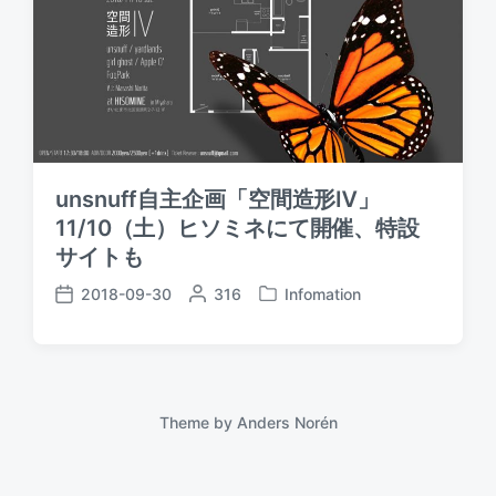
unsnuff自主企画「空間造形Ⅳ」
11/10（土）ヒソミネにて開催、特設
サイトも
2018-09-30
P
316
Infomation
P
P
o
o
o
s
s
s
t
t
t
e
e
d
d
d
a
Theme by
Anders Norén
b
i
t
y
n
e