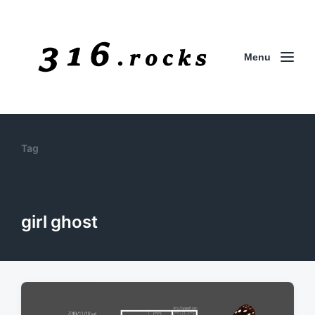
Menu
Tag
girl ghost