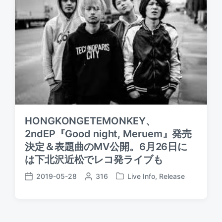
HONGKONGETEMONKEY、
2ndEP『Good night, Meruem』発売
決定＆表題曲のMV公開。6月26日に
は下北沢近松でレコ発ライブも
2019-05-28
P
316
Live Info
,
Release
P
P
o
o
o
s
s
s
t
t
t
e