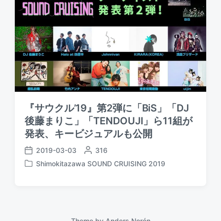
『サウクル’19』第2弾に「BiS」「DJ
後藤まりこ」「TENDOUJI」ら11組が
発表、キービジュアルも公開
2019-03-03
P
316
P
o
Shimokitazawa SOUND CRUISING 2019
o
P
s
s
o
t
t
s
e
d
t
d
a
e
b
t
d
Theme by
Anders Norén