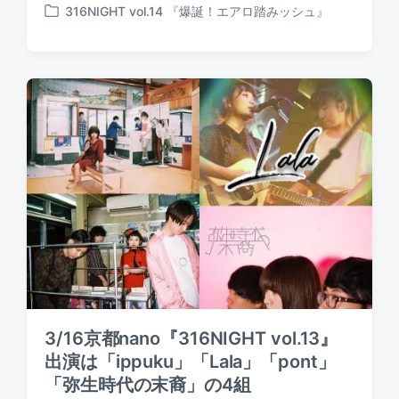
o
316NIGHT vol.14 『爆誕！エアロ踏みッシュ』
o
P
s
s
o
t
t
s
e
d
t
d
a
e
b
t
d
y
e
i
n
3/16京都nano『316NIGHT vol.13』
出演は「ippuku」「Lala」「pont」
「弥生時代の末裔」の4組