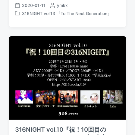
2020-01-11
P
ymkx
P
o
316NIGHT vol.13 『To The Next Generation』
o
P
s
s
o
t
t
s
e
d
t
d
a
e
b
t
d
y
e
i
n
316NIGHT vol.10『祝！10回目の