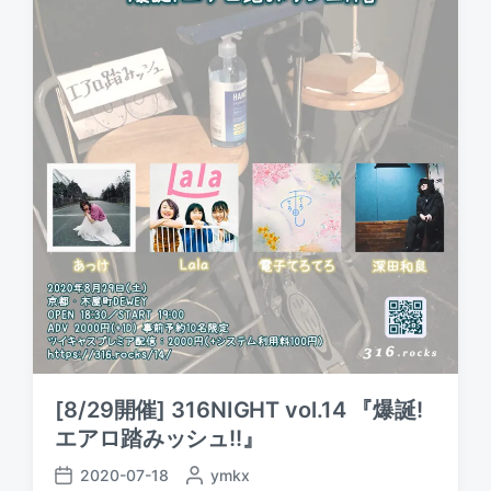
[8/29開催] 316NIGHT vol.14 『爆誕!
エアロ踏みッシュ!!』
2020-07-18
P
ymkx
P