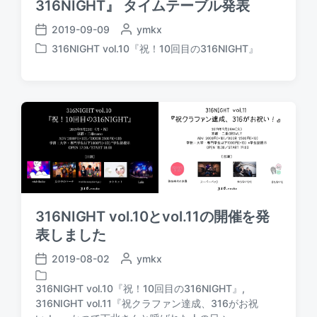
316NIGHT』 タイムテーブル発表
2019-09-09
P
ymkx
P
o
316NIGHT vol.10『祝！10回目の316NIGHT』
o
P
s
s
o
t
t
s
e
d
t
d
a
e
b
t
d
y
e
i
n
316NIGHT vol.10とvol.11の開催を発
表しました
2019-08-02
P
ymkx
P
o
o
s
316NIGHT vol.10『祝！10回目の316NIGHT』
,
s
t
316NIGHT vol.11『祝クラファン達成、316がお祝
P
t